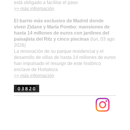
está obligado a facilitar el paso
>> más información
El barrio más exclusivo de Madrid donde
viven Zidane y María Pombo: mansiones de
hasta 14 millones de euros con jardines del
paisajista del Ritz y cinco piscinas
(lun, 03 ago
2026)
La renovación de su parque residencial y el
desarrollo de villas de hasta 14 millones de euros
han impulsado el resurgir de este histórico
enclave de Hortaleza
>> más información